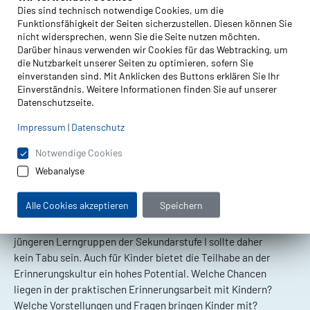
Dies sind technisch notwendige Cookies, um die
"Die Geschichte des Holocaust ist Kindern
Funktionsfähigkeit der Seiten sicherzustellen. Diesen können Sie
nicht widersprechen, wenn Sie die Seite nutzen möchten.
zumutbar -
Darüber hinaus verwenden wir Cookies für das Webtracking, um
Bildungsarbeit zur nationalsozialistischen
die Nutzbarkeit unserer Seiten zu optimieren, sofern Sie
Vergangenheit mit Kindern"
einverstanden sind. Mit Anklicken des Buttons erklären Sie Ihr
Einverständnis. Weitere Informationen finden Sie auf unserer
Datenschutzseite.
Ein Feature von Dorothea Marcus
Impressum
|
Datenschutz
Die meisten Kinder entwickeln von der
Notwendige Cookies
nationalsozialistischen Vergangenheit eine Vorstellung.
Webanalyse
Medien, öffentliche Debatten, Gedenktage und familiäre
Erzählungen machen vor den Kinderzimmern nicht Halt.
Alle Cookies akzeptieren
Speichern
Eine Auseinandersetzung mit Krieg, Holocaust und
politischer Gewaltherrschaft in der Grundschule oder in
jüngeren Lerngruppen der Sekundarstufe I sollte daher
kein Tabu sein. Auch für Kinder bietet die Teilhabe an der
Erinnerungskultur ein hohes Potential. Welche Chancen
liegen in der praktischen Erinnerungsarbeit mit Kindern?
Welche Vorstellungen und Fragen bringen Kinder mit?